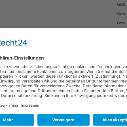
Gesu
Gewi
Gewü
Groß
Hoch
Idee
Itali
Japa
Konz
Kulin
Kultu
Kuns
Kurio
Lexi