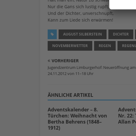
Nur die Gans sich lustig rupft,
Und der Dichter, unverschnupft,
Kann zum Liede sich erwärmen!
AUGUST SILBERSTEIN
DICHTER
NOVEMBERWETTER
REGEN
REGENL
VORHERIGER
Jugendzentrum Limburgerhof: Neueröffnung am
24.11.2012 von 11–18 Uhr
ÄHNLICHE ARTIKEL
Adventskalender – 8.
Advent
Türchen: Weihnacht von
Nr. 22:
Bertha Behrens (1848–
Allan P
1912)