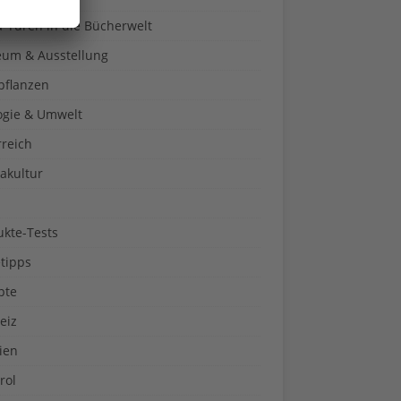
a-Türen in die Bücherwelt
um & Ausstellung
pflanzen
ogie & Umwelt
rreich
akultur
ukte-Tests
tipps
pte
eiz
ien
rol