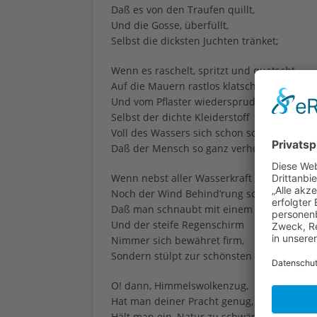
Daß es von den Traufen quillt,
Und die Gosse, überfüllt,
Selbst die dicksten Juchten tränket;
Wenn es raschelt, spritzt und quatscht,
Auf die Mauern rastlos klatscht,
Und vom Pflaster wiedersprudelt –
Selbst der dichte Kleiderstoff
Voll des Wassers sich schon soff,
Daß der Mensch so ganz verhudelt;
Wenn nebst aller Wasserkraft
Noch der Wind Behind’rung schafft,
Daß man schnaubt mit einem Male –
Und der steife Regenschirm
Nimmer sich bewähret firm,
Sondern stülpt zur schönsten Schale, –
O! dann, Himmelswolkenzug,
Hat man deiner Pracht genug,
Hält man ein, Natur zu schwärmen –