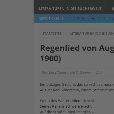
LITERA-TÜREN IN DIE BÜCHERWELT
[ 26. September 2023 ]
Töp
NEWS TICKER
Limburgerhof
ALLGEMEI
STARTSEITE
LITERA-TÜREN IN DIE BÜ
[ 5. Juni 2023 ]
Töpfern am 
ALLGEMEIN
Regenlied von Aug
[ 24. März 2023 ]
Umfage: W
1900)
[ 24. März 2023 ]
Töpfern 
[ 6. Februar 2023 ]
Spenden 
Litera-Türen in die Bücherwelt
0
[ 12. Juni 2014 ]
Grasmilben
Ein putziges Gedicht, das so recht zu na
Jucken auf acht Beinen…
August Karl Silberstein, einem österreichi
Wenn des Wetters Niedertracht
Seines Regens schwere Fracht
Auf die Straßen niedersenket, –