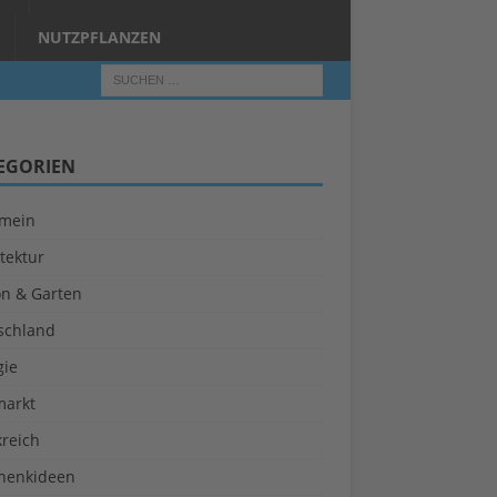
NUTZPFLANZEN
EGORIEN
emein
tektur
on & Garten
schland
gie
markt
kreich
henkideen