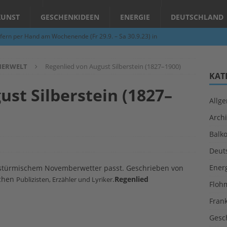
KUNST
GESCHENKIDEEN
ENERGIE
DEUTSCHLAND
fern per Hand am Wochenende (Fr 29.9. – Sa 30.9.23) in
N
CHERWELT
Regenlied von August Silberstein (1827–1900)
Abend – Schnupperkurse an der Töpferscheibe in Schifferstadt
KAT
ust Silberstein (1827–
Allg
ie gelingt eine zukunftsfähige Landwirtschaft?
ALLGEMEIN
Archi
per Hand am Abend in Limburgerhof
ALLGEMEIN
Balk
für Erdbebenhilfe in Syrien und der Türkei
ALLGEMEIN
Deut
 (Herbstgrasmilben, Erntemilben) sind unterwegs: Das große
Ener
ss-stürmischem Novemberwetter passt. Geschrieben von
GESUNDHEIT
schen
.
Regenlied
Publizisten, Erzähler und Lyriker
Floh
Fran
Gesc