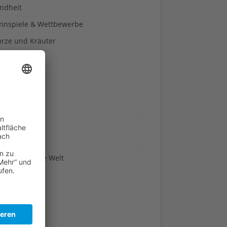
ndheit
nnspiele & Wettbewerbe
rze und Kräuter
britannien
wasser
n-Reich
en
n
erte & Co.
arisch um die Welt
r
t
sitäten
kon