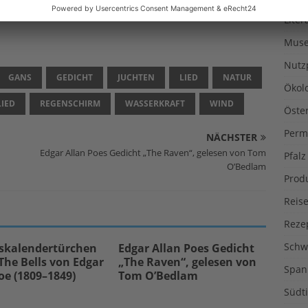
Liter
Muse
Nutz
GANS
GEDICHT
JUCHTEN
LIED
NATUR
Ökol
IED
REGENSCHIRM
WASSERKRAFT
WIND
Öste
Perm
NÄCHSTER
Edgar Allan Poes Gedicht „The Raven“, gelesen von Tom
Pfalz
O’Bedlam
Prod
Reise
Reze
Schw
skalendertürchen
Edgar Allan Poes Gedicht
 The Bells von Edgar
„The Raven“, gelesen von
Span
oe (1809–1849)
Tom O’Bedlam
Südti