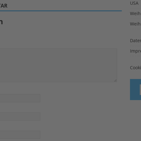
USA
TAR
Weih
n
Weih
Date
Impr
Cook