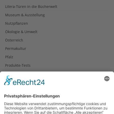
Litera-Türen in die Bücherwelt
Museum & Ausstellung
Nutzpflanzen
Ökologie & Umwelt
Österreich
Permakultur
Pfalz
Produkte-Tests
Reisetipps
Rezepte
Schweiz
Spanien
Südtirol