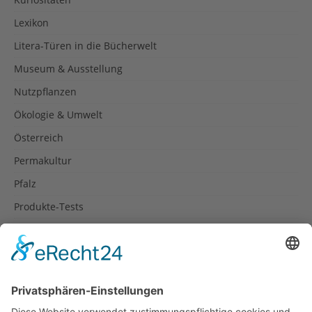
Lexikon
Litera-Türen in die Bücherwelt
Museum & Ausstellung
Nutzpflanzen
Ökologie & Umwelt
Österreich
Permakultur
Pfalz
Produkte-Tests
Reisetipps
Rezepte
Schweiz
Spanien