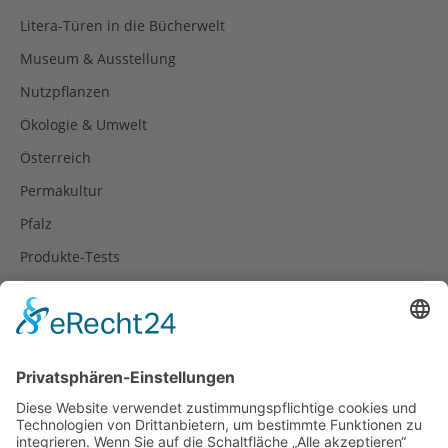
Litera-Türen in die Bücherwelt
Museum & Ausstellung
Nutzpflanzen
Ökologie & Umwelt
Österreich
Permakultur
Pfalz
Produkte-Tests
Reisetipps
Rezepte
Schweiz
Spanien
Südtirol