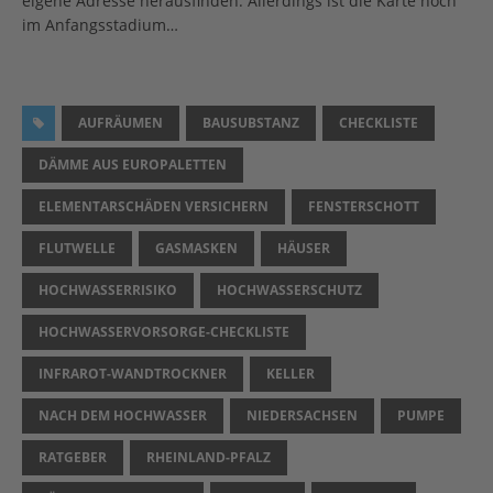
eigene Adresse herausfinden. Allerdings ist die Karte noch
im Anfangsstadium…
AUFRÄUMEN
BAUSUBSTANZ
CHECKLISTE
DÄMME AUS EUROPALETTEN
ELEMENTARSCHÄDEN VERSICHERN
FENSTERSCHOTT
FLUTWELLE
GASMASKEN
HÄUSER
HOCHWASSERRISIKO
HOCHWASSERSCHUTZ
HOCHWASSERVORSORGE-CHECKLISTE
INFRAROT-WANDTROCKNER
KELLER
NACH DEM HOCHWASSER
NIEDERSACHSEN
PUMPE
RATGEBER
RHEINLAND-PFALZ