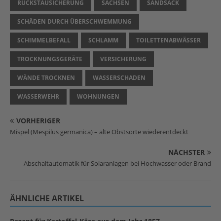
RÜCKSTAUSICHERUNG
SACHSEN
SANDSACK
SCHÄDEN DURCH ÜBERSCHWEMMUNG
SCHIMMELBEFALL
SCHLAMM
TOILETTENABWÄSSER
TROCKNUNGSGERÄTE
VERSICHERUNG
WÄNDE TROCKNEN
WASSERSCHADEN
WASSERWEHR
WOHNUNGEN
VORHERIGER
Mispel (Mespilus germanica) – alte Obstsorte wiederentdeckt
NÄCHSTER
Abschaltautomatik für Solaranlagen bei Hochwasser oder Brand
ÄHNLICHE ARTIKEL