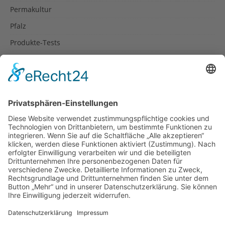
Permakultur
Pfalz
Produkte-Tests
Reisetipps
Rezepte
Schweiz
Spanien
Südtirol
USA
Weihnachten
Weihnachtstexte
Datenschutzerklärung
Impressum