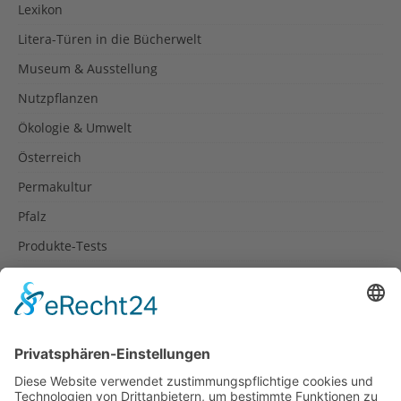
Lexikon
Litera-Türen in die Bücherwelt
Museum & Ausstellung
Nutzpflanzen
Ökologie & Umwelt
Österreich
Permakultur
Pfalz
Produkte-Tests
Reisetipps
Rezepte
Schweiz
Spanien
Südtirol