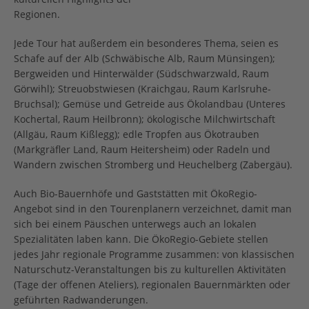
Regionen.
Jede Tour hat außerdem ein besonderes Thema, seien es
Schafe auf der Alb (Schwäbische Alb, Raum Münsingen);
Bergweiden und Hinterwälder (Südschwarzwald, Raum
Görwihl); Streuobstwiesen (Kraichgau, Raum Karlsruhe-
Bruchsal); Gemüse und Getreide aus Ökolandbau (Unteres
Kochertal, Raum Heilbronn); ökologische Milchwirtschaft
(Allgäu, Raum Kißlegg); edle Tropfen aus Ökotrauben
(Markgräfler Land, Raum Heitersheim) oder Radeln und
Wandern zwischen Stromberg und Heuchelberg (Zabergäu).
Auch Bio-Bauernhöfe und Gaststätten mit ÖkoRegio-
Angebot sind in den Tourenplanern verzeichnet, damit man
sich bei einem Päuschen unterwegs auch an lokalen
Spezialitäten laben kann. Die ÖkoRegio-Gebiete stellen
jedes Jahr regionale Programme zusammen: von klassischen
Naturschutz-Veranstaltungen bis zu kulturellen Aktivitäten
(Tage der offenen Ateliers), regionalen Bauernmärkten oder
geführten Radwanderungen.