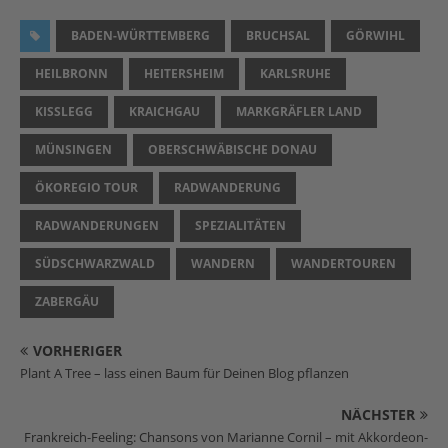
BADEN-WÜRTTEMBERG
BRUCHSAL
GÖRWIHL
HEILBRONN
HEITERSHEIM
KARLSRUHE
KISSLEGG
KRAICHGAU
MARKGRÄFLER LAND
MÜNSINGEN
OBERSCHWÄBISCHE DONAU
ÖKOREGIO TOUR
RADWANDERUNG
RADWANDERUNGEN
SPEZIALITÄTEN
SÜDSCHWARZWALD
WANDERN
WANDERTOUREN
ZABERGÄU
VORHERIGER
Plant A Tree – lass einen Baum für Deinen Blog pflanzen
NÄCHSTER
Frankreich-Feeling: Chansons von Marianne Cornil – mit Akkordeon-