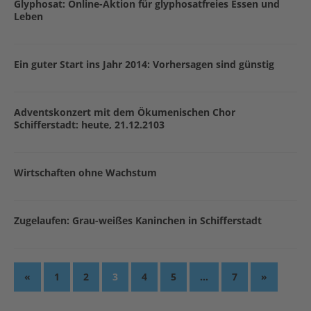
Glyphosat: Online-Aktion für glyphosatfreies Essen und
Leben
Ein guter Start ins Jahr 2014: Vorhersagen sind günstig
Adventskonzert mit dem Ökumenischen Chor
Schifferstadt: heute, 21.12.2103
Wirtschaften ohne Wachstum
Zugelaufen: Grau-weißes Kaninchen in Schifferstadt
«
1
2
3
4
5
…
7
»