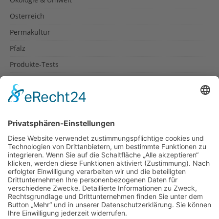
Österreich
Permakultur
Pfalz
Produkte-Tests
Reisetipps
Rezepte
Schweiz
Spanien
Südtirol
USA
Weihnachten
Weihnachtstexte
Datenschutzerklärung