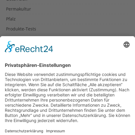
Permakultur
Pfalz
Produkte-Tests
Reisetipps
Rezepte
Schweiz
Spanien
Südtirol
USA
Weihnachten
Weihnachtstexte
Datenschutzerklärung
Impressum