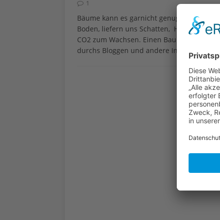
1
Bäume kann es garnicht genug geben – sie 
Boden, liefern uns Schatten, Holz und Fr
CO2 zum Wachsen. Einen Baum zu pflanzen i
durchs Bloggen und andere Internetaktivit