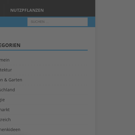
NUTZPFLANZEN
EGORIEN
emein
tektur
on & Garten
schland
gie
markt
kreich
henkideen