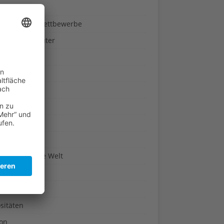
ndheit
nnspiele & Wettbewerbe
rze und Kräuter
britannien
wasser
n-Reich
en
n
erte & Co.
arisch um die Welt
r
t
sitäten
kon