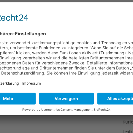
Gesu
sind schön, sorgen für gute Luft, halten das Wasser im
Gewi
üchte. Außerdem spenden sie Sauerstoff und verbrauchen
st also eine gute Sache. Wer einen Ausgleich für das
Gewü
äten erzeugten CO2 Ausstoß schaffen will,
Groß
Hoch
Idee
Itali
Japa
Konz
Kulin
Kultu
Kuns
Kurio
Lexi