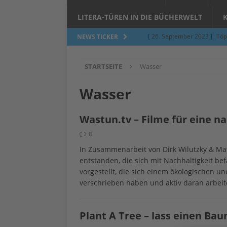
LITERA-TÜREN IN DIE BÜCHERWELT
[ 26. September 2023 ]
Töp
NEWS TICKER
Limburgerhof
ALLGEMEI
STARTSEITE
Wasser
[ 5. Juni 2023 ]
Töpfern am 
ALLGEMEIN
Wasser
[ 24. März 2023 ]
Umfage: W
Wastun.tv – Filme für eine n
[ 24. März 2023 ]
Töpfern 
0
[ 6. Februar 2023 ]
Spenden 
In Zusammenarbeit von Dirk Wilutzky & Mat
[ 12. Juni 2014 ]
Grasmilben
entstanden, die sich mit Nachhaltigkeit be
vorgestellt, die sich einem ökologischen 
Jucken auf acht Beinen…
verschrieben haben und aktiv daran arbeit
Plant A Tree – lass einen Ba