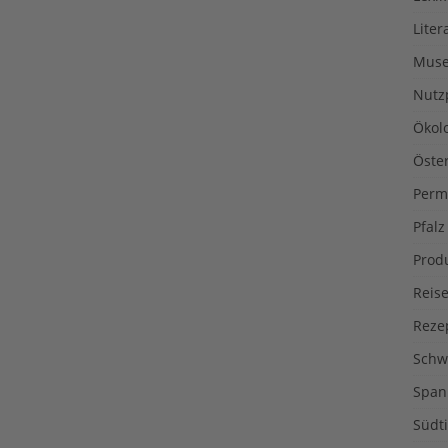
Liter
Muse
Nutz
Ökol
Öste
Perm
Pfalz
Prod
Reise
Reze
Schw
Span
Südti