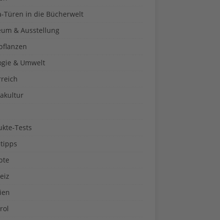
a-Türen in die Bücherwelt
um & Ausstellung
pflanzen
ogie & Umwelt
rreich
akultur
ukte-Tests
tipps
pte
eiz
ien
rol