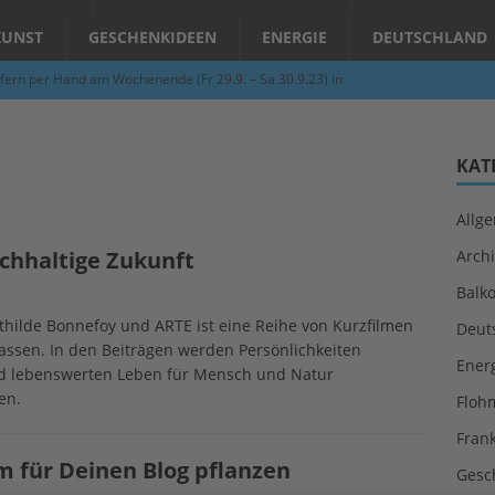
KUNST
GESCHENKIDEEN
ENERGIE
DEUTSCHLAND
fern per Hand am Wochenende (Fr 29.9. – Sa 30.9.23) in
N
Abend – Schnupperkurse an der Töpferscheibe in Schifferstadt
KAT
Allg
ie gelingt eine zukunftsfähige Landwirtschaft?
ALLGEMEIN
achhaltige Zukunft
Archi
per Hand am Abend in Limburgerhof
ALLGEMEIN
Balk
für Erdbebenhilfe in Syrien und der Türkei
ALLGEMEIN
hilde Bonnefoy und ARTE ist eine Reihe von Kurzfilmen
Deut
 (Herbstgrasmilben, Erntemilben) sind unterwegs: Das große
fassen. In den Beiträgen werden Persönlichkeiten
Ener
und lebenswerten Leben für Mensch und Natur
GESUNDHEIT
en.
Floh
Fran
um für Deinen Blog pflanzen
Gesc