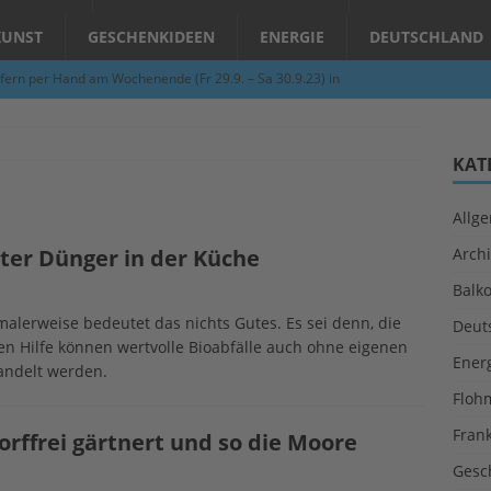
KUNST
GESCHENKIDEEN
ENERGIE
DEUTSCHLAND
fern per Hand am Wochenende (Fr 29.9. – Sa 30.9.23) in
N
Abend – Schnupperkurse an der Töpferscheibe in Schifferstadt
KAT
Allg
ie gelingt eine zukunftsfähige Landwirtschaft?
ALLGEMEIN
ter Dünger in der Küche
Archi
per Hand am Abend in Limburgerhof
ALLGEMEIN
Balk
für Erdbebenhilfe in Syrien und der Türkei
ALLGEMEIN
malerweise bedeutet das nichts Gutes. Es sei denn, die
Deut
 (Herbstgrasmilben, Erntemilben) sind unterwegs: Das große
n Hilfe können wertvolle Bioabfälle auch ohne eigenen
Ener
andelt werden.
GESUNDHEIT
Floh
Fran
orffrei gärtnert und so die Moore
Gesc