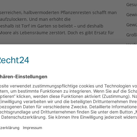
Gesu
 faserreichen, halbvermoderten Pflanzenresten schafft man
Gewi
aufzulockern. Und man erhöht die
Gewü
shalb ist Torf im Garten so beliebt – und deshalb
ore als Lebensräume zerstört. Doch es gibt Ersatz für
Groß
Hoch
Idee
hnitzel mit Bakterien in Gas, Wärme
Itali
Japa
teigen, desto mehr Leute begeben sich auf die Suche nach
Konz
bedarf möglichst selbst und kostengünstig decken können.
Kulin
Jean Pain ist durchaus interessant für Leute, bei denen
ammeln:
Kultu
Kuns
 Gärtnern
Kurio
Lexi