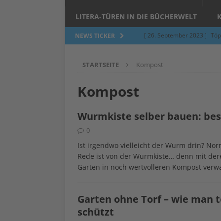
LITERA-TÜREN IN DIE BÜCHERWELT
[ 26. September 2023 ]
Töp
NEWS TICKER
Limburgerhof
ALLGEMEI
STARTSEITE
Kompost
[ 5. Juni 2023 ]
Töpfern am 
ALLGEMEIN
Kompost
[ 24. März 2023 ]
Umfage: W
Wurmkiste selber bauen: bes
[ 24. März 2023 ]
Töpfern 
0
[ 6. Februar 2023 ]
Spenden 
Ist irgendwo vielleicht der Wurm drin? Nor
[ 12. Juni 2014 ]
Grasmilben
Rede ist von der Wurmkiste… denn mit dere
Garten in noch wertvolleren Kompost verw
Jucken auf acht Beinen…
Garten ohne Torf – wie man t
schützt