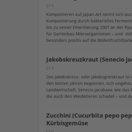
0
Kompostieren auf Japan-Art nennt sich auch
Kompostierung durch bakterielles Fermenti
bis zu seiner Emeritierung 2007 an der Ry
für Gartenbau Mikroorganismen – und stel
besonders positiv auf die Bodenfruchtbark
Jakobskreuzkraut (Senecio ja
0
Das Jakobskreuz- oder Jakobsgreiskraut ist 
den letzten Jahren begonnen, sich ungeheu
Landwirtschaft. Senecio jacobaea, wie das W
die auch den Weidetieren schadet – und 
Zucchini (Cucurbita pepo pepo
Kürbisgemüse
0