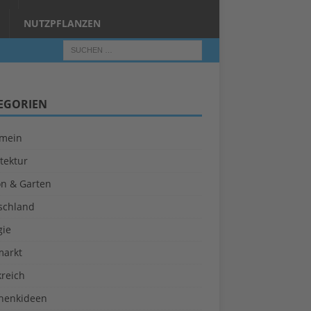
NUTZPFLANZEN
EGORIEN
emein
tektur
on & Garten
schland
gie
markt
kreich
henkideen