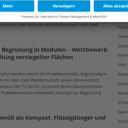
en ist nicht nur eine äußerst bequeme Angelegenheit,
Liter
n Umweltschutz und ein Ersatz für einen
Muse
e auf ein erhöhtes Arbeitsniveau bringen kann, wird das
rasschnitt oder anderen naturbelassenen Holz- und
Nutz
Ökol
Öste
: Begrünung in Modulen – Wettbewerb
Perm
tung versiegelter Flächen
Pfalz
etzt werden, meint die Projektwerkstatt „Begrünung in
Prod
m mit dem Café PlanWirtschaft, einem ehrenamtlich
Reise
ampus der TU Berlin, zu einem fächerübergreifenden
 Projektwerkstatt entwickelte Konzept zur Begrünung
Reze
Schw
Span
iomüll als Kompost, Flüssigdünger und
Südti