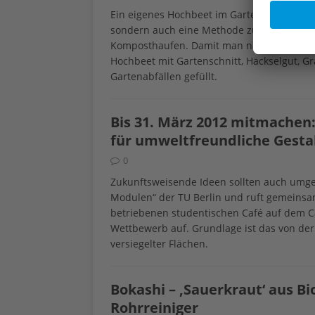
Ein eigenes Hochbeet im Garten zu betreib
sondern auch eine Methode zum natürliche
Komposthaufen. Damit man nämlich die Erd
Hochbeet mit Gartenschnitt, Häckselgut, G
Gartenabfällen gefüllt.
Bis 31. März 2012 mitmachen
für umweltfreundliche Gestal
0
Zukunftsweisende Ideen sollten auch umges
Modulen“ der TU Berlin und ruft gemeinsa
betriebenen studentischen Café auf dem C
Wettbewerb auf. Grundlage ist das von der
versiegelter Flächen.
Bokashi – ‚Sauerkraut‘ aus B
Rohrreiniger