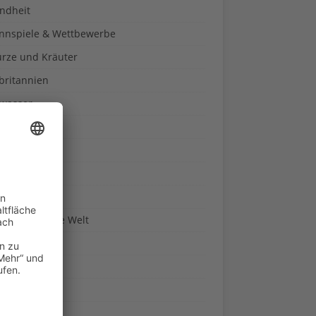
ndheit
nnspiele & Wettbewerbe
rze und Kräuter
britannien
wasser
n-Reich
en
n
erte & Co.
arisch um die Welt
r
t
sitäten
kon