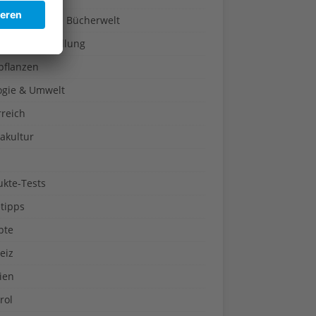
a-Türen in die Bücherwelt
um & Ausstellung
pflanzen
ogie & Umwelt
rreich
akultur
ukte-Tests
tipps
pte
eiz
ien
rol