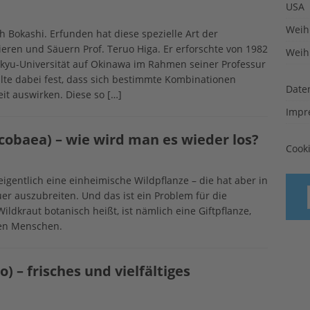
USA
Weih
 Bokashi. Erfunden hat diese spezielle Art der
eren und Säuern Prof. Teruo Higa. Er erforschte von 1982
Weih
ukyu-Universität auf Okinawa im Rahmen seiner Professur
lte dabei fest, dass sich bestimmte Kombinationen
Date
eit auswirken. Diese so
[…]
Impr
cobaea) – wie wird man es wieder los?
Cook
eigentlich eine einheimische Wildpflanze – die hat aber in
er auszubreiten. Und das ist ein Problem für die
ildkraut botanisch heißt, ist nämlich eine Giftpflanze,
den Menschen.
) – frisches und vielfältiges