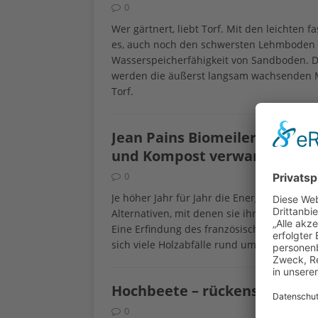
0
Wer gärtnert, liebt Torf. Mit den leichten
es, auch noch den schwersten Lehmboden 
Wasserspeicherfähigkeit von Sandboden. De
werden die äußerst langsam wachsenden Mo
Torf.
Jean Pains Biomeiler: Holzsc
und Kompost verwandeln
0
Je höher Jahr für Jahr die Energiepreise s
Alternativen, mit denen sie ihren Energie
Eine Erfindung des französischen Försters 
sich viele Holzabfälle rund ums Haus ans
Hochbeete – rückenschonend
0