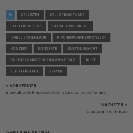
CELLISTIN
CELLOPROMENADE
CLUB EBENE EINS
GEDÄCHTNISKIRCHE
ISABEL EICHENLAUB
KIRCHENWANDERKONZERT
KONZERT
KONZERTE
KULTOURNACHT
KULTURSOMMER RHEINLAND-PFALZ
RILKE
SCHIFFERSTADT
SPEYER
VORHERIGER
Interkulturelle Musikwerkstatt in Landau – neue Termine
NÄCHSTER
Nanotechnik im Einsatz
ÄHNLICHE ARTIKEL