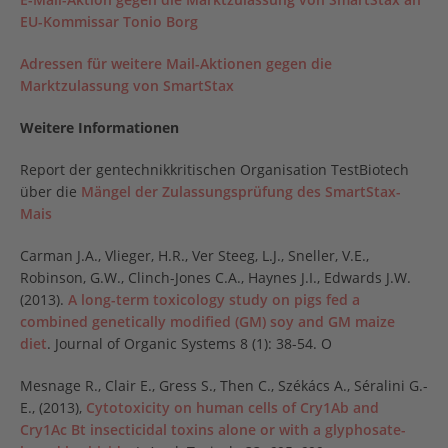
EU-Kommissar Tonio Borg
Adressen für weitere Mail-Aktionen gegen die
Marktzulassung von SmartStax
Weitere Informationen
Report der gentechnikkritischen Organisation TestBiotech
über die
Mängel der Zulassungsprüfung des SmartStax-
Mais
Carman J.A., Vlieger, H.R., Ver Steeg, L.J., Sneller, V.E.,
Robinson, G.W., Clinch-Jones C.A., Haynes J.I., Edwards J.W.
(2013).
A long-term toxicology study on pigs fed a
combined genetically modified (GM) soy and GM maize
diet
. Journal of Organic Systems 8 (1): 38-54. O
Mesnage R., Clair E., Gress S., Then C., Székács A., Séralini G.-
E., (2013),
Cytotoxicity on human cells of Cry1Ab and
Cry1Ac Bt insecticidal toxins alone or with a glyphosate-