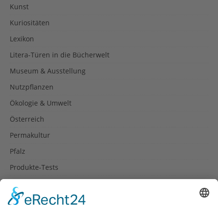
Kunst
Kuriositäten
Lexikon
Litera-Türen in die Bücherwelt
Museum & Ausstellung
Nutzpflanzen
Ökologie & Umwelt
Österreich
Permakultur
Pfalz
Produkte-Tests
Reisetipps
Rezepte
Schweiz