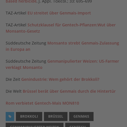
based herbicide
, J. Appl. Toxicol.; 33: 695–699
TAZ-Artikel
EU streitet über Genmais-Import
TAZ-Artikel
Schutzklausel für Gentech-Pflanzen:Wut über
Monsanto-Gesetz
Süddeutsche Zeitung
Monsanto strebt Genmais-Zulassung
in Europa an
Süddeutsche Zeitung
Genmanipulierter Weizen: US-Farmer
verklagt Monsanto
Die Zeit
Genindustrie: Wem gehört der Brokkoli?
Die Welt
Brüssel berät über Genmais durch die Hintertür
Rom verbietet Gentech-Mais MON810
BROKKOLI
BRÜSSEL
GENMAIS