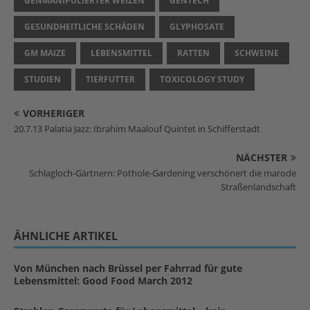
GENMANIPULIERTER WEIZEN
GENTECH
GESUNDHEITLICHE SCHÄDEN
GLYPHOSATE
GM MAIZE
LEBENSMITTEL
RATTEN
SCHWEINE
STUDIEN
TIERFUTTER
TOXICOLOGY STUDY
VORHERIGER
20.7.13 Palatia Jazz: Ibrahim Maalouf Quintet in Schifferstadt
NÄCHSTER
Schlagloch-Gärtnern: Pothole-Gardening verschönert die marode
Straßenlandschaft
ÄHNLICHE ARTIKEL
Von München nach Brüssel per Fahrrad für gute
Lebensmittel: Good Food March 2012