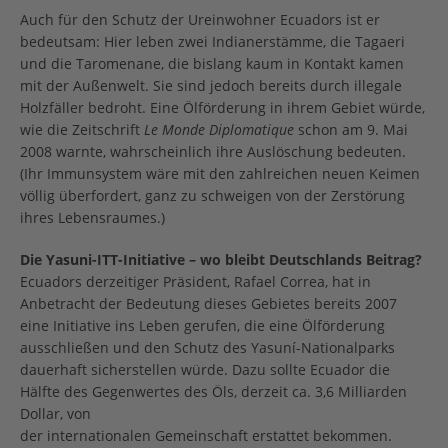
Auch für den Schutz der Ureinwohner Ecuadors ist er
bedeutsam: Hier leben zwei Indianerstämme, die Tagaeri
und die Taromenane, die bislang kaum in Kontakt kamen
mit der Außenwelt. Sie sind jedoch bereits durch illegale
Holzfäller bedroht. Eine Ölförderung in ihrem Gebiet würde,
wie die Zeitschrift
Le Monde Diplomatique
schon am 9. Mai
2008 warnte, wahrscheinlich ihre Auslöschung bedeuten.
(Ihr Immunsystem wäre mit den zahlreichen neuen Keimen
völlig überfordert, ganz zu schweigen von der Zerstörung
ihres Lebensraumes.)
Die Yasuni-ITT-Initiative – wo bleibt Deutschlands Beitrag?
Ecuadors derzeitiger Präsident, Rafael Correa, hat in
Anbetracht der Bedeutung dieses Gebietes bereits 2007
eine Initiative ins Leben gerufen, die eine Ölförderung
ausschließen und den Schutz des Yasuní-Nationalparks
dauerhaft sicherstellen würde. Dazu sollte Ecuador die
Hälfte des Gegenwertes des Öls, derzeit ca. 3,6 Milliarden
Dollar, von
der internationalen Gemeinschaft erstattet bekommen.