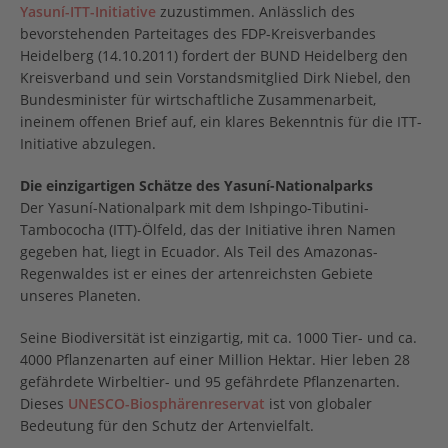
Yasuní-ITT-Initiative
zuzustimmen. Anlässlich des
bevorstehenden Parteitages des FDP-Kreisverbandes
Heidelberg (14.10.2011) fordert der BUND Heidelberg den
Kreisverband und sein Vorstandsmitglied Dirk Niebel, den
Bundesminister für wirtschaftliche Zusammenarbeit,
ineinem offenen Brief auf, ein klares Bekenntnis für die ITT-
Initiative abzulegen.
Die einzigartigen Schätze des Yasuní-Nationalparks
Der Yasuní-Nationalpark mit dem Ishpingo-Tibutini-
Tambococha (ITT)-Ölfeld, das der Initiative ihren Namen
gegeben hat, liegt in Ecuador. Als Teil des Amazonas-
Regenwaldes ist er eines der artenreichsten Gebiete
unseres Planeten.
Seine Biodiversität ist einzigartig, mit ca. 1000 Tier- und ca.
4000 Pflanzenarten auf einer Million Hektar. Hier leben 28
gefährdete Wirbeltier- und 95 gefährdete Pflanzenarten.
Dieses
UNESCO-Biosphärenreservat
ist von globaler
Bedeutung für den Schutz der Artenvielfalt.