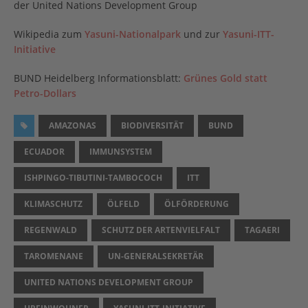
der United Nations Development Group
Wikipedia zum
Yasuni-Nationalpark
und zur
Yasuni-ITT-
Initiative
BUND Heidelberg Informationsblatt:
Grünes Gold statt
Petro-Dollars
AMAZONAS
BIODIVERSITÄT
BUND
ECUADOR
IMMUNSYSTEM
ISHPINGO-TIBUTINI-TAMBOCOCH
ITT
KLIMASCHUTZ
ÖLFELD
ÖLFÖRDERUNG
REGENWALD
SCHUTZ DER ARTENVIELFALT
TAGAERI
TAROMENANE
UN-GENERALSEKRETÄR
UNITED NATIONS DEVELOPMENT GROUP