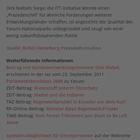
Dirk Niebels Sorge, die ITT-Initiative könnte einen
„Präzedenzfall“ für ähnliche Forderungen weiterer
Entwicklungsländer schaffen, ist angesichts der Qualität des
Yasuní-Nationalparks unbegründet und zeugt von einer
wenig zukunftsbejahenden Politik.
Quelle:
BUND Heidelberg
Presseinformation
Weiterführende Informationen
Beitrag von Bundes­ent­wick­lungs­minister Dirk Niebel
,
erschienen in der taz vom 23. September 2011
Parlamentsbeschluss 2008
zu Yasuni
ZEIT-Beitrag:
Brennstoff unterm Ökoschatz
ZEIT-Beitrag:
Niebel und die Indianer
TAZ-Beitrag:
Regenwaldprojekt in Ecuador vor dem Aus?
RP-Online-Beitrag:
Minister kippt Regenwald-Projekt
TIME-Beitrag:
Rain Forest Tribesmen Just Want to Be Left
Alone
Spenden-Möglichkeit für Einzelpersonen
auf der Webseite