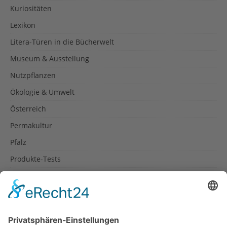
Kuriositäten
Lexikon
Litera-Türen in die Bücherwelt
Museum & Ausstellung
Nutzpflanzen
Ökologie & Umwelt
Österreich
Permakultur
Pfalz
Produkte-Tests
Reisetipps
Rezepte
Schweiz
Spanien