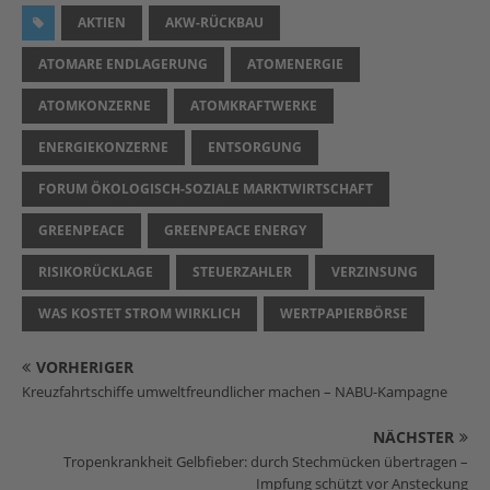
AKTIEN
AKW-RÜCKBAU
ATOMARE ENDLAGERUNG
ATOMENERGIE
ATOMKONZERNE
ATOMKRAFTWERKE
ENERGIEKONZERNE
ENTSORGUNG
FORUM ÖKOLOGISCH-SOZIALE MARKTWIRTSCHAFT
GREENPEACE
GREENPEACE ENERGY
RISIKORÜCKLAGE
STEUERZAHLER
VERZINSUNG
WAS KOSTET STROM WIRKLICH
WERTPAPIERBÖRSE
VORHERIGER
Kreuzfahrtschiffe umweltfreundlicher machen – NABU-Kampagne
NÄCHSTER
Tropenkrankheit Gelbfieber: durch Stechmücken übertragen –
Impfung schützt vor Ansteckung