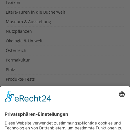
Lexikon
Litera-Türen in die Bücherwelt
Museum & Ausstellung
Nutzpflanzen
Ökologie & Umwelt
Österreich
Permakultur
Pfalz
Produkte-Tests
Reisetipps
Rezepte
Schweiz
Spanien
Südtirol