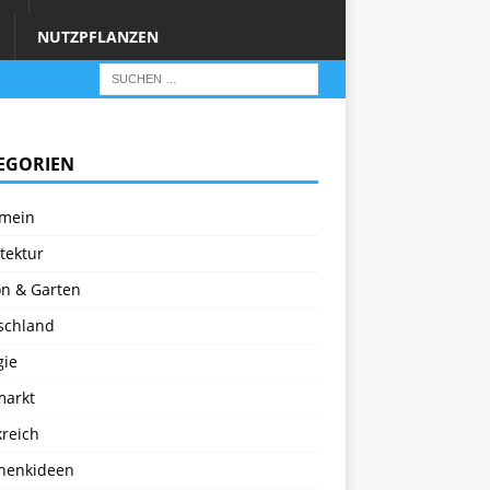
NUTZPFLANZEN
EGORIEN
emein
tektur
on & Garten
schland
gie
markt
kreich
henkideen