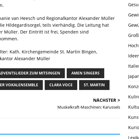
Gesu
n.
Gewi
hanie van Heesch und Regionalkantor Alexander Müller
ie Hildegardisorgel, teils vierhändig. Die Leitung hat
Gewü
 Müller. Der Eintritt ist frei, Spenden sind
Groß
lkommen.
Hoch
lter: Kath. Kirchengemeinde St. Martin Bingen,
Idee
kantor Alexander Müller
Itali
ADVENTSLIEDER ZUM MITSINGEN
AMEN SINGERS
Japa
ER VOKALENSEMBLE
CLARA VOCE
ST. MARTIN
Konz
Kulin
NÄCHSTER
Kultu
Muskelkraft-Maschinen: Karussels
Kuns
Kurio
Lexi