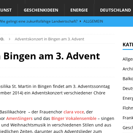
KUNST
GESCHENKIDEEN
ENERGIE
DEUTSCHLAND
ie gelingt eine zukunftsfähige Landwirtschaft?
ALLGEMEIN
per Hand am Abend in Limburgerhof
ALLGEMEIN
O.
Adventskonzert in Bingen am 3. Advent
für Erdbebenhilfe in Syrien und der Türkei
ALLGEMEIN
KAT
 (Herbstgrasmilben, Erntemilben) sind unterwegs: Das große
 Bingen am 3. Advent
Allg
GESUNDHEIT
Archi
fern per Hand am Wochenende (Fr 29.9. – Sa 30.9.23) in
Balk
N
asilika St. Martin in Bingen findet am 3. Adventssonntag
Deut
Abend – Schnupperkurse an der Töpferscheibe in Schifferstadt
ember 2014) ein Adventskonzert verschiedener Chöre
Ener
Floh
 Basilikachöre – der Frauenchor
clara voce
, der
Fran
hor
AmenSingers
und das
Binger Vokalensemble
– singen
 und Weihnachtsmusik in verschiedenen Stilen und aus
Gesc
iedlichen Zeiten, darunter auch Adventslieder zum