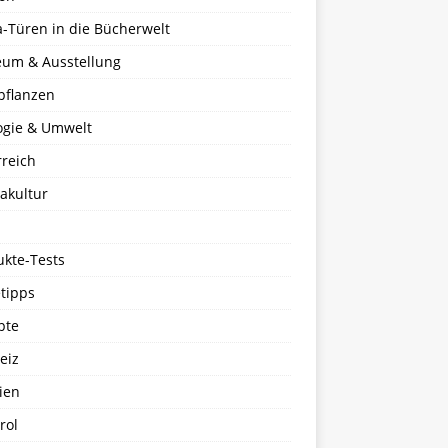
a-Türen in die Bücherwelt
um & Ausstellung
pflanzen
ogie & Umwelt
rreich
akultur
ukte-Tests
tipps
pte
eiz
ien
rol