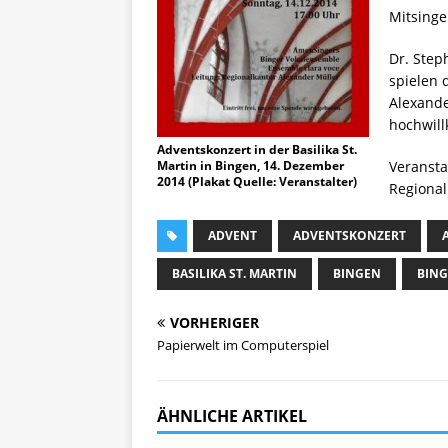
Mitsinge
Dr. Step
spielen d
Alexander
hochwil
Adventskonzert in der Basilika St.
Martin in Bingen, 14. Dezember
Veransta
2014 (Plakat Quelle: Veranstalter)
Regional
ADVENT
ADVENTSKONZERT
BASILIKA ST. MARTIN
BINGEN
BING
VORHERIGER
Papierwelt im Computerspiel
ÄHNLICHE ARTIKEL