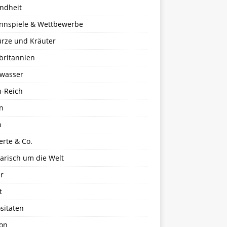
ndheit
nnspiele & Wettbewerbe
rze und Kräuter
britannien
wasser
n-Reich
en
n
erte & Co.
arisch um die Welt
r
t
sitäten
kon