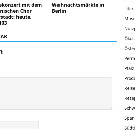
skonzert mit dem
Weihnachtsmärkte in
Liter
ischen Chor
Berlin
rstadt: heute,
Muse
103
Nutz
TAR
Ökol
Öste
n
Perm
Pfalz
Prod
Reise
Reze
Schw
Span
Südti