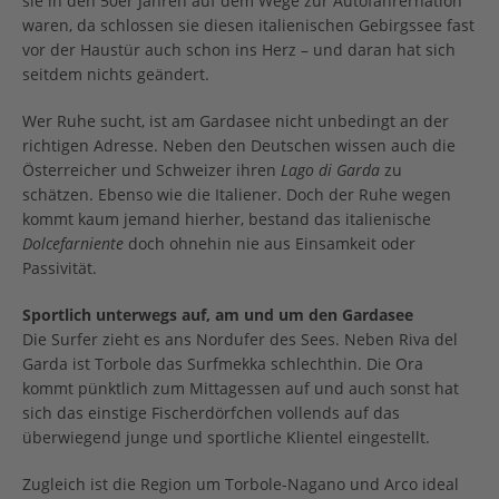
sie in den 50er Jahren auf dem Wege zur Autofahrernation
waren, da schlossen sie diesen italienischen Gebirgssee fast
vor der Haustür auch schon ins Herz – und daran hat sich
seitdem nichts geändert.
Wer Ruhe sucht, ist am Gardasee nicht unbedingt an der
richtigen Adresse. Neben den Deutschen wissen auch die
Österreicher und Schweizer ihren
Lago di Garda
zu
schätzen. Ebenso wie die Italiener. Doch der Ruhe wegen
kommt kaum jemand hierher, bestand das italienische
Dolcefarniente
doch ohnehin nie aus Einsamkeit oder
Passivität.
Sportlich unterwegs auf, am und um den Gardasee
Die Surfer zieht es ans Nordufer des Sees. Neben Riva del
Garda ist Torbole das Surfmekka schlechthin. Die Ora
kommt pünktlich zum Mittagessen auf und auch sonst hat
sich das einstige Fischerdörfchen vollends auf das
überwiegend junge und sportliche Klientel eingestellt.
Zugleich ist die Region um Torbole-Nagano und Arco ideal