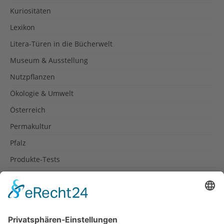
Kuriositäten
Lexikon
Litera-Türen in die Bücherwelt
Museum & Ausstellung
Nutzpflanzen
Ökologie & Umwelt
Österreich
Permakultur
Pfalz
Produkte-Tests
Reisetipps
Rezepte
Schweiz