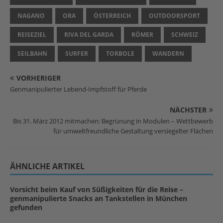
NAGANO
ORA
ÖSTERREICH
OUTDOORSPORT
REISEZIEL
RIVA DEL GARDA
RÖMER
SCHWEIZ
SEILBAHN
SURFER
TORBOLE
WANDERN
VORHERIGER
Genmanipulierter Lebend-Impfstoff für Pferde
NÄCHSTER
Bis 31. März 2012 mitmachen: Begrünung in Modulen – Wettbewerb
für umweltfreundliche Gestaltung versiegelter Flächen
ÄHNLICHE ARTIKEL
Vorsicht beim Kauf von Süßigkeiten für die Reise –
genmanipulierte Snacks an Tankstellen in München
gefunden