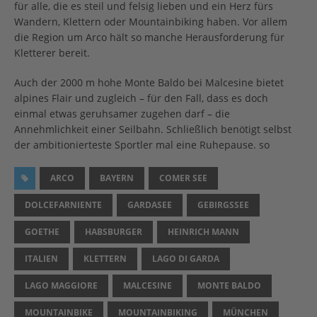
für alle, die es steil und felsig lieben und ein Herz fürs
Wandern, Klettern oder Mountainbiking haben. Vor allem
die Region um Arco hält so manche Herausforderung für
Kletterer bereit.
Auch der 2000 m hohe Monte Baldo bei Malcesine bietet
alpines Flair und zugleich – für den Fall, dass es doch
einmal etwas geruhsamer zugehen darf – die
Annehmlichkeit einer Seilbahn. Schließlich benötigt selbst
der ambitionierteste Sportler mal eine Ruhepause. so
ARCO
BAYERN
COMER SEE
DOLCEFARNIENTE
GARDASEE
GEBIRGSSEE
GOETHE
HABSBURGER
HEINRICH MANN
ITALIEN
KLETTERN
LAGO DI GARDA
LAGO MAGGIORE
MALCESINE
MONTE BALDO
MOUNTAINBIKE
MOUNTAINBIKING
MÜNCHEN