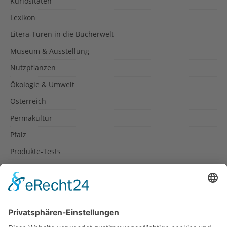
Kuriositäten
Lexikon
Litera-Türen in die Bücherwelt
Museum & Ausstellung
Nutzpflanzen
Ökologie & Umwelt
Österreich
Permakultur
Pfalz
Produkte-Tests
Reisetipps
Rezepte
Schweiz
Spanien