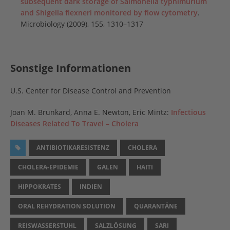
subsequent dark storage of Salmonella typhimurium
and Shigella flexneri monitored by flow cytometry
.
Microbiology (2009), 155, 1310–1317
Sonstige Informationen
U.S. Center for Disease Control and Prevention
Joan M. Brunkard, Anna E. Newton, Eric Mintz:
Infectious
Diseases Related To Travel – Cholera
ANTIBIOTIKARESISTENZ
CHOLERA
CHOLERA-EPIDEMIE
GALEN
HAITI
HIPPOKRATES
INDIEN
ORAL REHYDRATION SOLUTION
QUARANTÄNE
REISWASSERSTUHL
SALZLÖSUNG
SARI