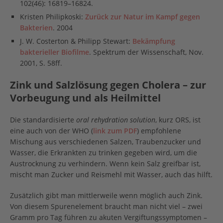
102(46): 16819–16824.
Kristen Philipkoski:
Zurück zur Natur im Kampf gegen
Bakterien
. 2004
J. W. Costerton & Philipp Stewart:
Bekämpfung
bakterieller Biofilme
. Spektrum der Wissenschaft, Nov.
2001, S. 58ff.
Zink und Salzlösung gegen Cholera – zur
Vorbeugung und als Heilmittel
Die standardisierte
oral rehydration solution
, kurz ORS, ist
eine auch von der WHO (
link zum PDF
) empfohlene
Mischung aus verschiedenen Salzen, Traubenzucker und
Wasser, die Erkrankten zu trinken gegeben wird, um die
Austrocknung zu verhindern. Wenn kein Salz greifbar ist,
mischt man Zucker und Reismehl mit Wasser, auch das hilft.
Zusätzlich gibt man mittlerweile wenn möglich auch Zink.
Von diesem Spurenelement braucht man nicht viel – zwei
Gramm pro Tag führen zu akuten Vergiftungssymptomen –