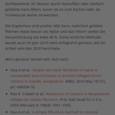
Dorfbewohner ihr Wasser durch Nylonfilter oder vierfach
gefaltete Saris filtern, bevor sie es zum Kochen oder als
Trinkwasser weiter verwenden.
Die Ergebnisse sind positiv: Alte Saris, mehrfach gefaltet,
filterten etwas besser als Nylon und das Filtern senkte die
Neuansteckung um etwa 48 %. Diese einfache Methode
wurde auch im Jahr 2010 noch erfolgreich genutzt, wie ein
Artikel vom Mai 2010 berichtete.
Wer’s genauer wissen will, liest nach:
Huq A et al.:
Simple sari cloth filtration of water is
sustainable and continues to protect villagers from
cholera in matlab, bangladesh
. MBio. 2010 May 18;1(1).
pii: e00034-10.
Rita R. Colwell et al.:
Reduction of cholera in Bangladeshi
villages by simple filtration
. Proc Natl Acad Sci U S A.
2003 February 4; 100(3): 1051–1055.
Huo A et al.:
A simple filtration method to remove