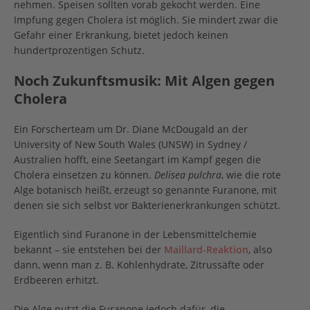
nehmen. Speisen sollten vorab gekocht werden. Eine
Impfung gegen Cholera ist möglich. Sie mindert zwar die
Gefahr einer Erkrankung, bietet jedoch keinen
hundertprozentigen Schutz.
Noch Zukunftsmusik: Mit Algen gegen
Cholera
Ein Forscherteam um Dr. Diane McDougald an der
University of New South Wales (UNSW) in Sydney /
Australien hofft, eine Seetangart im Kampf gegen die
Cholera einsetzen zu können.
Delisea pulchra
, wie die rote
Alge botanisch heißt, erzeugt so genannte Furanone, mit
denen sie sich selbst vor Bakterienerkrankungen schützt.
Eigentlich sind Furanone in der Lebensmittelchemie
bekannt – sie entstehen bei der
Maillard-Reaktion
, also
dann, wenn man z. B. Kohlenhydrate, Zitrussäfte oder
Erdbeeren erhitzt.
Die Alge nutzt die Furanone jedoch dafür, die