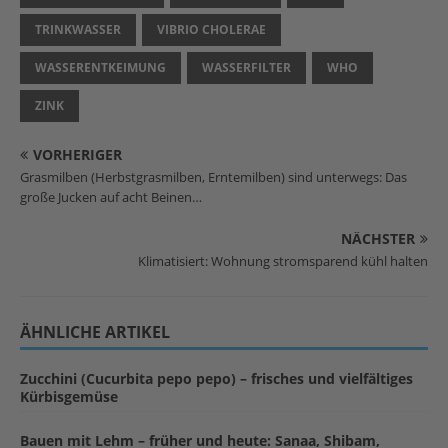
TRINKWASSER
VIBRIO CHOLERAE
WASSERENTKEIMUNG
WASSERFILTER
WHO
ZINK
VORHERIGER
Grasmilben (Herbstgrasmilben, Erntemilben) sind unterwegs: Das
große Jucken auf acht Beinen…
NÄCHSTER
Klimatisiert: Wohnung stromsparend kühl halten
ÄHNLICHE ARTIKEL
Zucchini (Cucurbita pepo pepo) – frisches und vielfältiges
Kürbisgemüse
Bauen mit Lehm – früher und heute: Sanaa, Shibam,