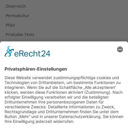
Österreich
Permakultur
Pfalz
Produkte-Tests
Reisetipps
Rezepte
Schweiz
Spanien
Südtirol
USA
Weihnachten
Weihnachtstexte
Datenschutzerklärung