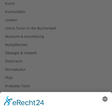
Kunst
Kuriositäten
Lexikon
Litera-Türen in die Bücherwelt
Museum & Ausstellung
Nutzpflanzen
Ökologie & Umwelt
Österreich
Permakultur
Pfalz
Produkte-Tests
Reisetipps
Rezepte
Schweiz