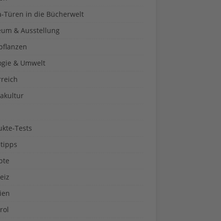
a-Türen in die Bücherwelt
um & Ausstellung
pflanzen
ogie & Umwelt
rreich
akultur
ukte-Tests
tipps
pte
eiz
ien
rol