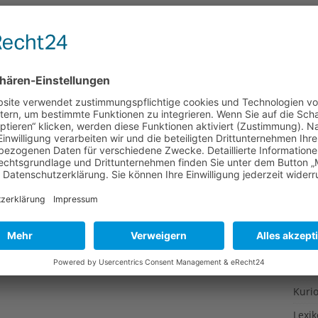
Gesu
Gewi
Gewü
Groß
Hoch
Idee
Itali
Japa
Konz
Kulin
Kultu
Kuns
Kurio
Lexi