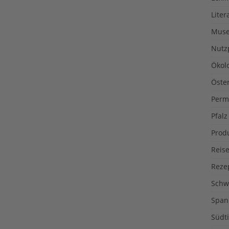
Liter
Muse
Nutz
Ökol
Öste
Perm
Pfalz
Prod
Reise
Reze
Schw
Span
Südti