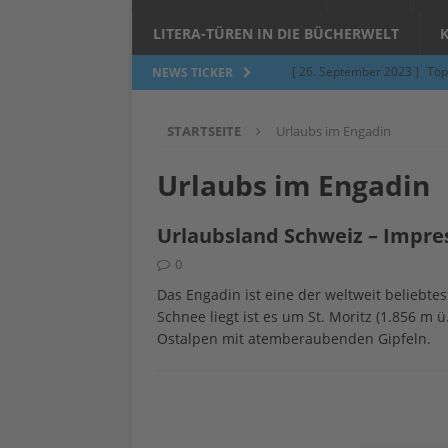
LITERA-TÜREN IN DIE BÜCHERWELT
[ 26. September 2023 ]
Töp
NEWS TICKER
Limburgerhof
ALLGEMEI
STARTSEITE
Urlaubs im Engadin
[ 5. Juni 2023 ]
Töpfern am 
ALLGEMEIN
Urlaubs im Engadin
[ 24. März 2023 ]
Umfage: W
Urlaubsland Schweiz – Impre
[ 24. März 2023 ]
Töpfern 
0
[ 6. Februar 2023 ]
Spenden 
Das Engadin ist eine der weltweit beliebte
[ 12. Juni 2014 ]
Grasmilben
Schnee liegt ist es um St. Moritz (1.856 m
Ostalpen mit atemberaubenden Gipfeln.
Jucken auf acht Beinen…