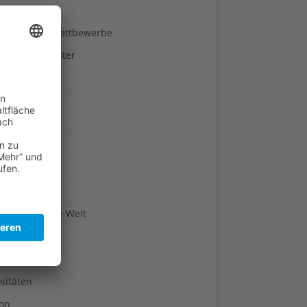
ndheit
nnspiele & Wettbewerbe
rze und Kräuter
britannien
wasser
n-Reich
en
n
erte & Co.
arisch um die Welt
r
t
sitäten
kon