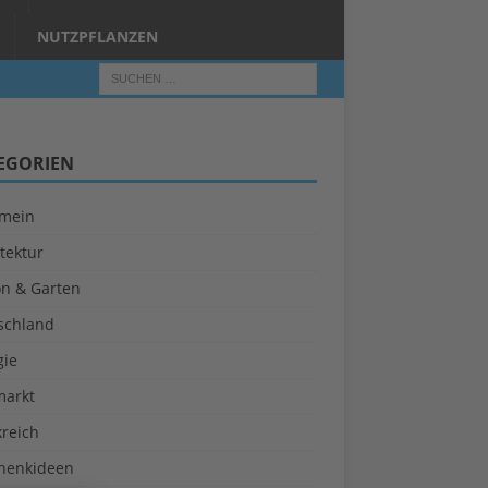
NUTZPFLANZEN
EGORIEN
emein
tektur
on & Garten
schland
gie
markt
kreich
henkideen