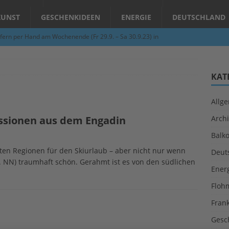
KUNST
GESCHENKIDEEN
ENERGIE
DEUTSCHLAND
fern per Hand am Wochenende (Fr 29.9. – Sa 30.9.23) in
N
Abend – Schnupperkurse an der Töpferscheibe in Schifferstadt
KAT
Allg
ie gelingt eine zukunftsfähige Landwirtschaft?
ALLGEMEIN
ssionen aus dem Engadin
Archi
per Hand am Abend in Limburgerhof
ALLGEMEIN
Balk
für Erdbebenhilfe in Syrien und der Türkei
ALLGEMEIN
sten Regionen für den Skiurlaub – aber nicht nur wenn
Deut
 (Herbstgrasmilben, Erntemilben) sind unterwegs: Das große
 ü. NN) traumhaft schön. Gerahmt ist es von den südlichen
Ener
GESUNDHEIT
Floh
Fran
Gesc