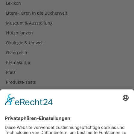
Lexikon
Litera-Türen in die Bücherwelt
Museum & Ausstellung
Nutzpflanzen
Ökologie & Umwelt
Österreich
Permakultur
Pfalz
Produkte-Tests
Reisetipps
Rezepte
Schweiz
Spanien
Südtirol