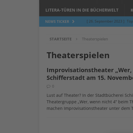
LITERA-TÜREN IN DIE BÜCHERWELT
[ 26. September 2023 ]
Töp
NEWS TICKER
Limburgerhof
ALLGEMEI
STARTSEITE
Theaterspielen
[ 5. Juni 2023 ]
Töpfern am 
ALLGEMEIN
Theaterspielen
[ 24. März 2023 ]
Umfage: W
Improvisationstheater „Wer, 
[ 24. März 2023 ]
Töpfern 
Schifferstadt am 15. Novemb
[ 6. Februar 2023 ]
Spenden 
0
[ 12. Juni 2014 ]
Grasmilben
Lust auf Theater? In der Stadtbücherei Sc
Theatergruppe „Wer, wenn nicht 4“ beim T
Jucken auf acht Beinen…
machen Improvisationstheater unter dem Ti