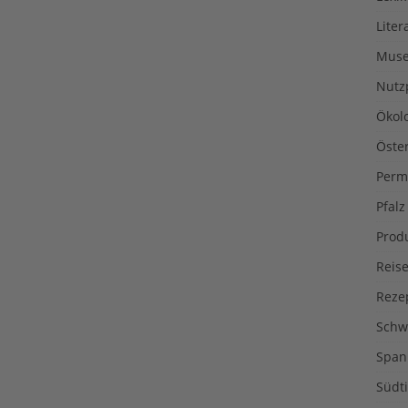
Liter
Muse
Nutz
Ökol
Öste
Perm
Pfalz
Prod
Reise
Reze
Schw
Span
Südti