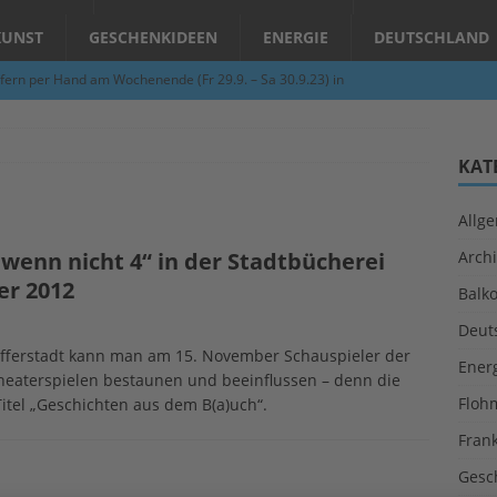
KUNST
GESCHENKIDEEN
ENERGIE
DEUTSCHLAND
fern per Hand am Wochenende (Fr 29.9. – Sa 30.9.23) in
N
Abend – Schnupperkurse an der Töpferscheibe in Schifferstadt
KAT
Allg
ie gelingt eine zukunftsfähige Landwirtschaft?
ALLGEMEIN
wenn nicht 4“ in der Stadtbücherei
Archi
per Hand am Abend in Limburgerhof
ALLGEMEIN
er 2012
Balk
für Erdbebenhilfe in Syrien und der Türkei
ALLGEMEIN
Deut
 (Herbstgrasmilben, Erntemilben) sind unterwegs: Das große
hifferstadt kann man am 15. November Schauspieler der
Ener
heaterspielen bestaunen und beeinflussen – denn die
GESUNDHEIT
Floh
tel „Geschichten aus dem B(a)uch“.
Fran
Gesc