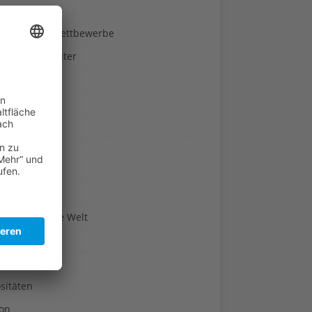
ndheit
nnspiele & Wettbewerbe
rze und Kräuter
britannien
wasser
n-Reich
en
n
erte & Co.
arisch um die Welt
r
t
sitäten
kon