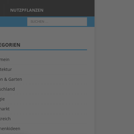
NUTZPFLANZEN
EGORIEN
emein
tektur
on & Garten
schland
gie
markt
kreich
henkideen