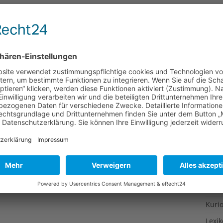
Gesu
Gewi
Gewü
Groß
Hoch
Idee
Itali
Japa
Konz
Kulin
Kultu
Kuns
Kurio
Lexi