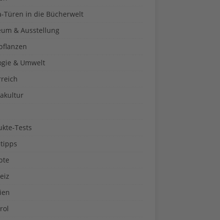
a-Türen in die Bücherwelt
um & Ausstellung
pflanzen
ogie & Umwelt
rreich
akultur
ukte-Tests
tipps
pte
eiz
ien
rol