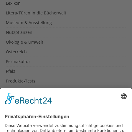
Lexikon
Litera-Türen in die Bücherwelt
Museum & Ausstellung
Nutzpflanzen
Ökologie & Umwelt
Österreich
Permakultur
Pfalz
Produkte-Tests
Reisetipps
Rezepte
Schweiz
Spanien
Südtirol