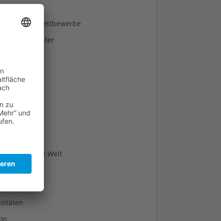
ndheit
nnspiele & Wettbewerbe
rze und Kräuter
britannien
wasser
n-Reich
en
n
erte & Co.
arisch um die Welt
r
t
sitäten
kon