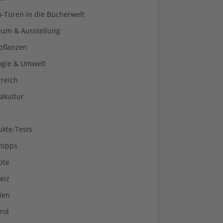
a-Türen in die Bücherwelt
um & Ausstellung
pflanzen
ogie & Umwelt
rreich
akultur
ukte-Tests
tipps
pte
eiz
ien
rol