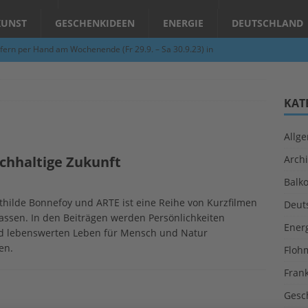
KUNST
GESCHENKIDEEN
ENERGIE
DEUTSCHLAND
fern per Hand am Wochenende (Fr 29.9. – Sa 30.9.23) in
N
Abend – Schnupperkurse an der Töpferscheibe in Schifferstadt
KAT
Allg
ie gelingt eine zukunftsfähige Landwirtschaft?
ALLGEMEIN
achhaltige Zukunft
Archi
per Hand am Abend in Limburgerhof
ALLGEMEIN
Balk
für Erdbebenhilfe in Syrien und der Türkei
ALLGEMEIN
hilde Bonnefoy und ARTE ist eine Reihe von Kurzfilmen
Deut
 (Herbstgrasmilben, Erntemilben) sind unterwegs: Das große
fassen. In den Beiträgen werden Persönlichkeiten
Ener
und lebenswerten Leben für Mensch und Natur
GESUNDHEIT
en.
Floh
Fran
Gesc