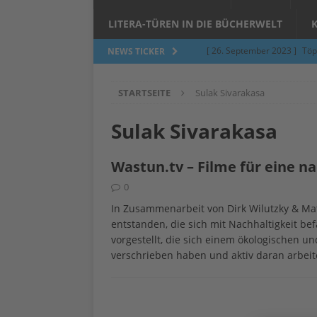
LITERA-TÜREN IN DIE BÜCHERWELT
[ 26. September 2023 ]
Töp
NEWS TICKER
Limburgerhof
ALLGEMEI
STARTSEITE
Sulak Sivarakasa
[ 5. Juni 2023 ]
Töpfern am 
ALLGEMEIN
Sulak Sivarakasa
[ 24. März 2023 ]
Umfage: W
Wastun.tv – Filme für eine n
[ 24. März 2023 ]
Töpfern 
0
[ 6. Februar 2023 ]
Spenden 
In Zusammenarbeit von Dirk Wilutzky & Mat
[ 12. Juni 2014 ]
Grasmilben
entstanden, die sich mit Nachhaltigkeit be
vorgestellt, die sich einem ökologischen 
Jucken auf acht Beinen…
verschrieben haben und aktiv daran arbeit