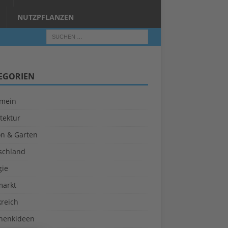
NUTZPFLANZEN
EGORIEN
emein
tektur
on & Garten
schland
gie
markt
kreich
henkideen