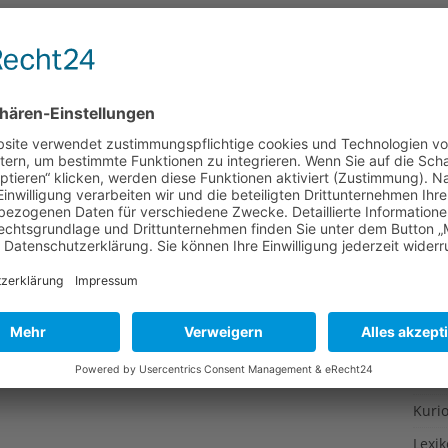
Gesu
Gewi
Gewü
Groß
Hoch
Idee
Itali
Japa
Konz
Kulin
Kultu
Kuns
Kurio
Lexi