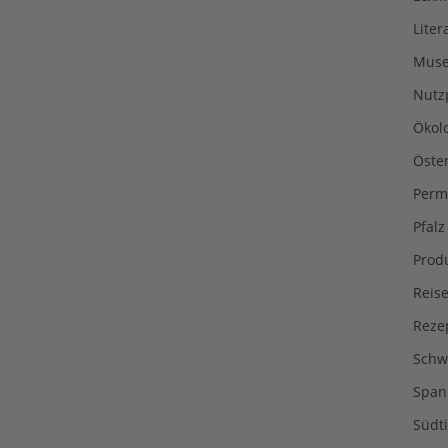
Liter
Muse
Nutz
Ökol
Öste
Perm
Pfalz
Prod
Reise
Reze
Schw
Span
Südti