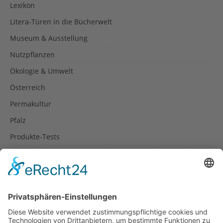
Lexikon
Litera-Türen in die Bücherwelt
Museum & Ausstellung
Nutzpflanzen
Ökologie & Umwelt
Österreich
Permakultur
Pfalz
Produkte-Tests
Reisetipps
Rezepte
Schweiz
Spanien
Südtirol