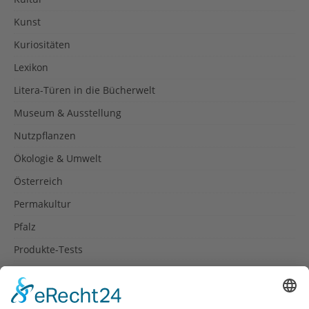
Kunst
Kuriositäten
Lexikon
Litera-Türen in die Bücherwelt
Museum & Ausstellung
Nutzpflanzen
Ökologie & Umwelt
Österreich
Permakultur
Pfalz
Produkte-Tests
Reisetipps
Rezepte