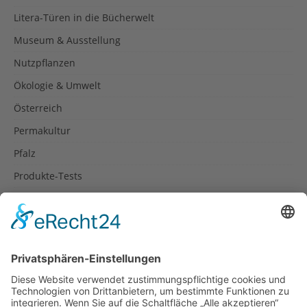
Litera-Türen in die Bücherwelt
Museum & Ausstellung
Nutzpflanzen
Ökologie & Umwelt
Österreich
Permakultur
Pfalz
Produkte-Tests
Reisetipps
Rezepte
Schweiz
Spanien
Südtirol