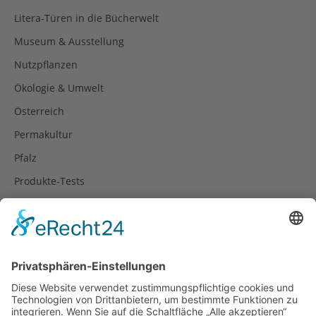
Litera-Türen in die Bücherwelt
Museum & Ausstellung
Nutzpflanzen
Ökologie & Umwelt
Österreich
Permakultur
Pfalz
Produkte-Tests
Reisetipps
Rezepte
Schweiz
Spanien
Südtirol