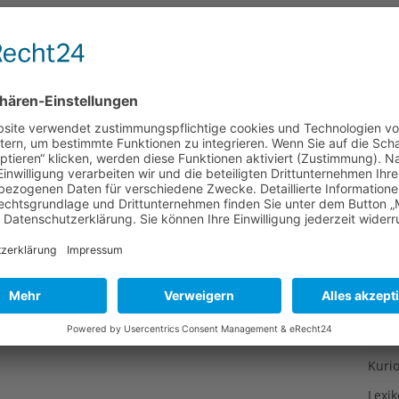
Gesu
Gewi
Gewü
Groß
Hoch
Idee
Itali
Japa
Konz
Kulin
Kultu
Kuns
Kurio
Lexi