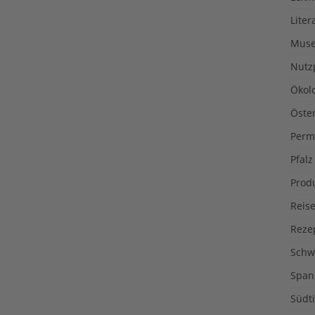
Liter
Muse
Nutz
Ökol
Öste
Perm
Pfalz
Prod
Reise
Reze
Schw
Span
Südti