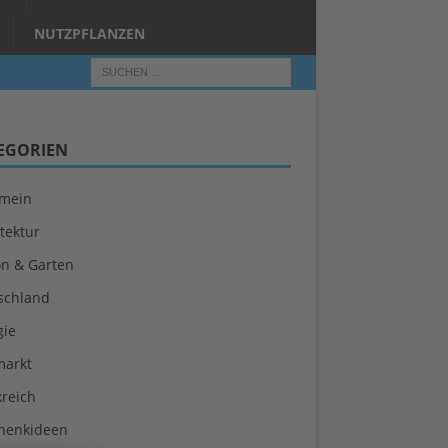
NUTZPFLANZEN
EGORIEN
emein
tektur
on & Garten
schland
gie
markt
kreich
henkideen