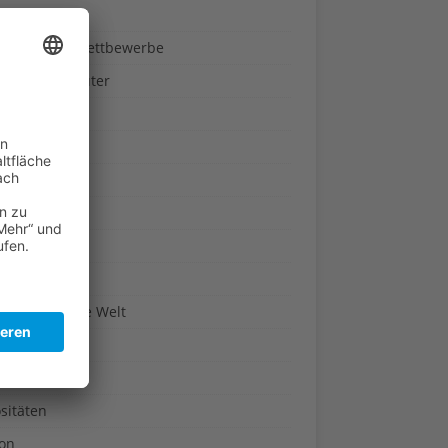
ndheit
nnspiele & Wettbewerbe
rze und Kräuter
britannien
wasser
n-Reich
en
n
erte & Co.
arisch um die Welt
r
t
sitäten
kon