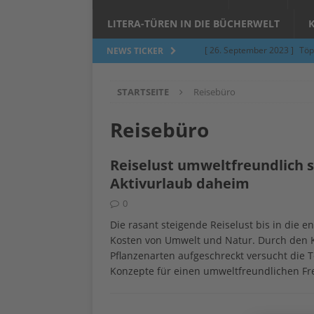
LITERA-TÜREN IN DIE BÜCHERWELT
[ 26. September 2023 ]
Töp
NEWS TICKER
Limburgerhof
ALLGEMEI
STARTSEITE
Reisebüro
[ 5. Juni 2023 ]
Töpfern am 
ALLGEMEIN
Reisebüro
[ 24. März 2023 ]
Umfage: W
Reiselust umweltfreundlich s
[ 24. März 2023 ]
Töpfern 
Aktivurlaub daheim
[ 6. Februar 2023 ]
Spenden 
0
[ 12. Juni 2014 ]
Grasmilben
Die rasant steigende Reiselust bis in die
Kosten von Umwelt und Natur. Durch den K
Jucken auf acht Beinen…
Pflanzenarten aufgeschreckt versucht die To
Konzepte für einen umweltfreundlichen Fr