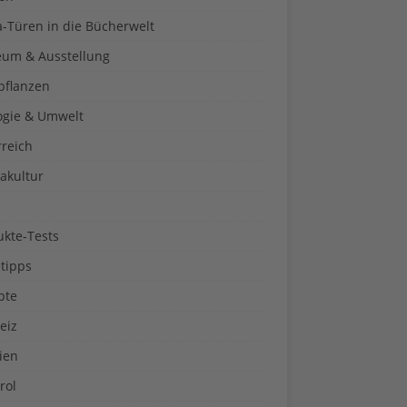
a-Türen in die Bücherwelt
um & Ausstellung
pflanzen
ogie & Umwelt
rreich
akultur
ukte-Tests
tipps
pte
eiz
ien
rol