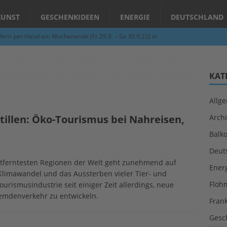
KUNST
GESCHENKIDEEN
ENERGIE
DEUTSCHLAND
fern per Hand am Wochenende (Fr 29.9. – Sa 30.9.23) in
N
Abend – Schnupperkurse an der Töpferscheibe in Schifferstadt
KAT
Allg
ie gelingt eine zukunftsfähige Landwirtschaft?
ALLGEMEIN
tillen: Öko-Tourismus bei Nahreisen,
Archi
per Hand am Abend in Limburgerhof
ALLGEMEIN
Balk
für Erdbebenhilfe in Syrien und der Türkei
ALLGEMEIN
Deut
 (Herbstgrasmilben, Erntemilben) sind unterwegs: Das große
 entferntesten Regionen der Welt geht zunehmend auf
Ener
limawandel und das Aussterben vieler Tier- und
GESUNDHEIT
Floh
urismusindustrie seit einiger Zeit allerdings, neue
emdenverkehr zu entwickeln.
Fran
Gesc