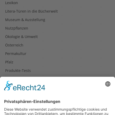
Lexikon
Litera-Türen in die Bücherwelt
Museum & Ausstellung
Nutzpflanzen
Ökologie & Umwelt
Österreich
Permakultur
Pfalz
Produkte-Tests
Reisetipps
Rezepte
Schweiz
Spanien
Südtirol