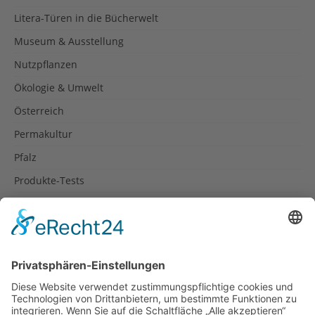
Litera-Türen in die Bücherwelt
Museum & Ausstellung
Nutzpflanzen
Ökologie & Umwelt
Österreich
Permakultur
Pfalz
Produkte-Tests
Reisetipps
Rezepte
Schweiz
Spanien
Südtirol