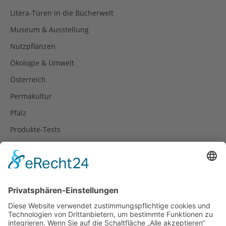
Litera-Türen in die Bücherwelt
Museum & Ausstellung
Nutzpflanzen
Ökologie & Umwelt
Österreich
Permakultur
Pfalz
Produkte-Tests
Reisetipps
Rezepte
Schweiz
Spanien
Südtirol