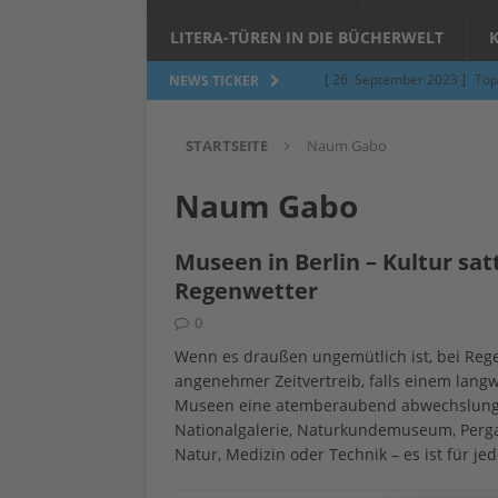
LITERA-TÜREN IN DIE BÜCHERWELT
[ 26. September 2023 ]
Töp
NEWS TICKER
Limburgerhof
ALLGEMEI
STARTSEITE
Naum Gabo
[ 5. Juni 2023 ]
Töpfern am 
ALLGEMEIN
Naum Gabo
[ 24. März 2023 ]
Umfage: W
Museen in Berlin – Kultur sat
[ 24. März 2023 ]
Töpfern 
Regenwetter
[ 6. Februar 2023 ]
Spenden 
0
[ 12. Juni 2014 ]
Grasmilben
Wenn es draußen ungemütlich ist, bei Rege
angenehmer Zeitvertreib, falls einem langwe
Jucken auf acht Beinen…
Museen eine atemberaubend abwechslungsr
Nationalgalerie, Naturkundemuseum, Per
Natur, Medizin oder Technik – es ist für 