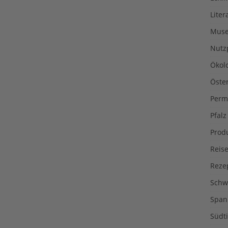
Liter
Muse
Nutz
Ökol
Öste
Perm
Pfalz
Prod
Reise
Reze
Schw
Span
Südti