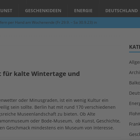
KUNST
GESCHENKIDEEN
ENERGIE
DEUTSCHLAND
fern per Hand am Wochenende (Fr 29.9. – Sa 30.9.23) in
N
Abend – Schnupperkurse an der Töpferscheibe in Schifferstadt
KAT
Allg
ie gelingt eine zukunftsfähige Landwirtschaft?
ALLGEMEIN
t für kalte Wintertage und
Archi
per Hand am Abend in Limburgerhof
ALLGEMEIN
Balk
für Erdbebenhilfe in Syrien und der Türkei
ALLGEMEIN
Deut
 (Herbstgrasmilben, Erntemilben) sind unterwegs: Das große
nwetter oder Minusgraden, ist ein wenig Kultur ein
Ener
ilig sein sollte. Berlin hat mit rund 170 verschiedenen
GESUNDHEIT
Floh
eiche Museenlandschaft zu bieten. Ob Alte
gamonmuseum oder Bode-Museum, ob Kunst, Geschichte,
Fran
jeden Geschmack mindestens ein Museum von Interesse.
Gesc