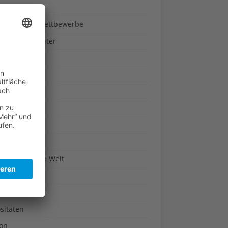
ndheit
nnspiele & Wettbewerbe
rze und Kräuter
britannien
wasser
n-Reich
en
n
erte & Co.
arisch um die Welt
r
t
sitäten
kon