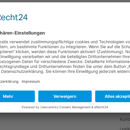
Gesu
Gewi
Gewü
Groß
Hoch
Idee
Itali
Japa
Konz
Kulin
Kultu
Kuns
Kurio
Lexi