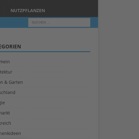
NUTZPFLANZEN
EGORIEN
emein
tektur
on & Garten
schland
gie
markt
kreich
henkideen