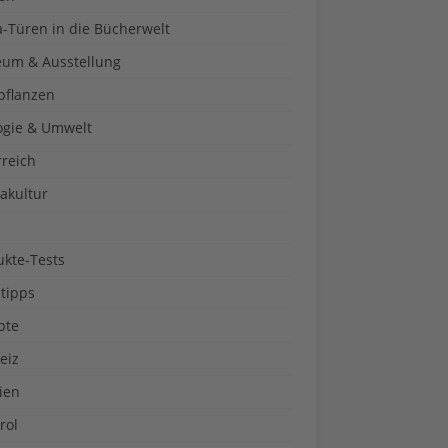
a-Türen in die Bücherwelt
um & Ausstellung
pflanzen
ogie & Umwelt
rreich
akultur
ukte-Tests
tipps
pte
eiz
ien
rol