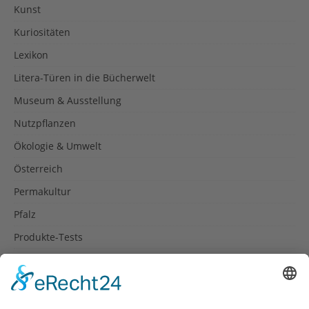
Kunst
Kuriositäten
Lexikon
Litera-Türen in die Bücherwelt
Museum & Ausstellung
Nutzpflanzen
Ökologie & Umwelt
Österreich
Permakultur
Pfalz
Produkte-Tests
Reisetipps
Rezepte
Schweiz