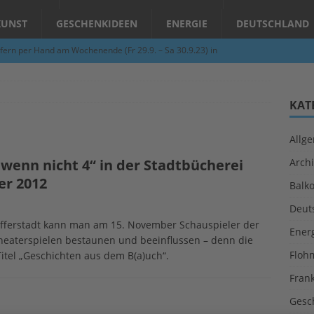
KUNST
GESCHENKIDEEN
ENERGIE
DEUTSCHLAND
fern per Hand am Wochenende (Fr 29.9. – Sa 30.9.23) in
N
Abend – Schnupperkurse an der Töpferscheibe in Schifferstadt
KAT
Allg
ie gelingt eine zukunftsfähige Landwirtschaft?
ALLGEMEIN
wenn nicht 4“ in der Stadtbücherei
Archi
per Hand am Abend in Limburgerhof
ALLGEMEIN
er 2012
Balk
für Erdbebenhilfe in Syrien und der Türkei
ALLGEMEIN
Deut
 (Herbstgrasmilben, Erntemilben) sind unterwegs: Das große
hifferstadt kann man am 15. November Schauspieler der
Ener
heaterspielen bestaunen und beeinflussen – denn die
GESUNDHEIT
Floh
tel „Geschichten aus dem B(a)uch“.
Fran
Gesc