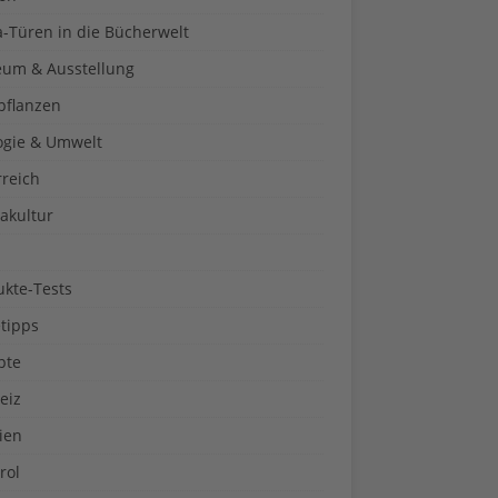
a-Türen in die Bücherwelt
um & Ausstellung
pflanzen
ogie & Umwelt
rreich
akultur
ukte-Tests
tipps
pte
eiz
ien
rol