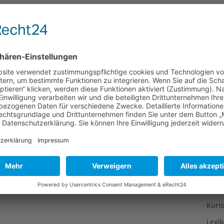
Gesu
Gewi
Gewü
Groß
Hoch
Idee
Itali
Japa
Konz
Kulin
Kultu
Kuns
Kurio
Lexi