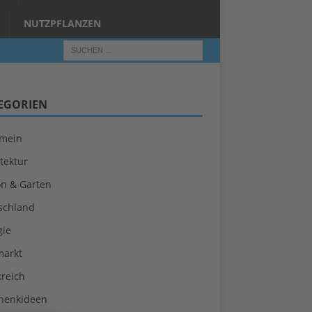
NUTZPFLANZEN
EGORIEN
emein
tektur
on & Garten
schland
gie
markt
kreich
henkideen