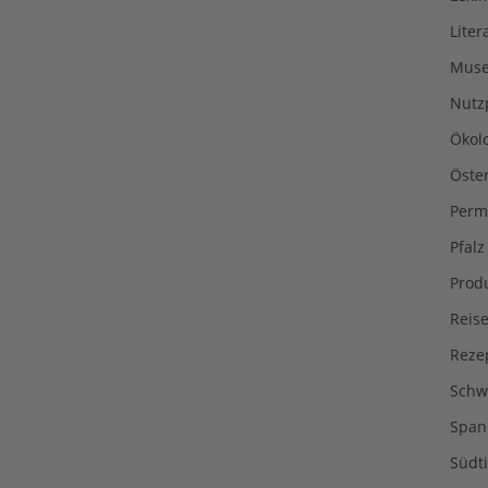
Liter
Muse
Nutz
Ökol
Öste
Perm
Pfalz
Prod
Reise
Reze
Schw
Span
Südti