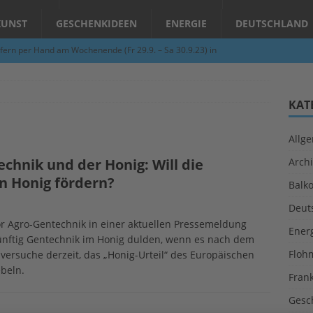
KUNST
GESCHENKIDEEN
ENERGIE
DEUTSCHLAND
fern per Hand am Wochenende (Fr 29.9. – Sa 30.9.23) in
N
Abend – Schnupperkurse an der Töpferscheibe in Schifferstadt
KAT
Allg
ie gelingt eine zukunftsfähige Landwirtschaft?
ALLGEMEIN
chnik und der Honig: Will die
Archi
per Hand am Abend in Limburgerhof
ALLGEMEIN
n Honig fördern?
Balk
für Erdbebenhilfe in Syrien und der Türkei
ALLGEMEIN
Deut
 (Herbstgrasmilben, Erntemilben) sind unterwegs: Das große
r Agro-Gentechnik in einer aktuellen Pressemeldung
Ener
künftig Gentechnik im Honig dulden, wenn es nach dem
GESUNDHEIT
Floh
versuche derzeit, das „Honig-Urteil“ des Europäischen
beln.
Fran
Gesc