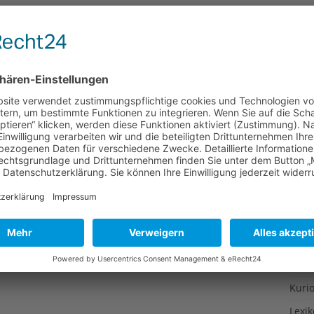
Gesu
Gewi
Gewü
Groß
Hoch
Idee
Itali
Japa
Konz
Kulin
Kultu
Kuns
Kurio
Lexi