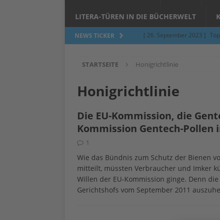
LITERA-TÜREN IN DIE BÜCHERWELT
[ 26. September 2023 ]
Töp
NEWS TICKER
Limburgerhof
ALLGEMEI
STARTSEITE
Honigrichtlinie
[ 5. Juni 2023 ]
Töpfern am 
ALLGEMEIN
Honigrichtlinie
[ 24. März 2023 ]
Umfage: W
Die EU-Kommission, die Gente
[ 24. März 2023 ]
Töpfern 
Kommission Gentech-Pollen i
[ 6. Februar 2023 ]
Spenden 
1
[ 12. Juni 2014 ]
Grasmilben
Wie das Bündnis zum Schutz der Bienen vo
mitteilt, müssten Verbraucher und Imker 
Jucken auf acht Beinen…
Willen der EU-Kommission ginge. Denn die 
Gerichtshofs vom September 2011 auszuhe