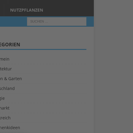
NUTZPFLANZEN
EGORIEN
emein
tektur
on & Garten
schland
gie
markt
kreich
henkideen