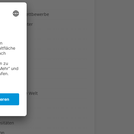
ndheit
nnspiele & Wettbewerbe
rze und Kräuter
britannien
wasser
n-Reich
en
n
erte & Co.
arisch um die Welt
r
t
sitäten
kon