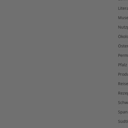
Liter
Muse
Nutz
Ökol
Öste
Perm
Pfalz
Prod
Reise
Reze
Schw
Span
Südti