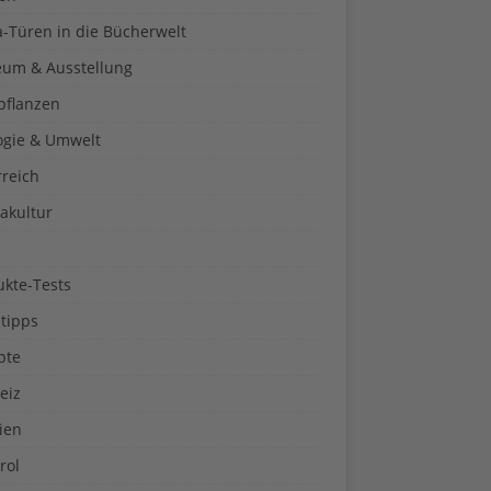
a-Türen in die Bücherwelt
um & Ausstellung
pflanzen
ogie & Umwelt
rreich
akultur
ukte-Tests
tipps
pte
eiz
ien
rol