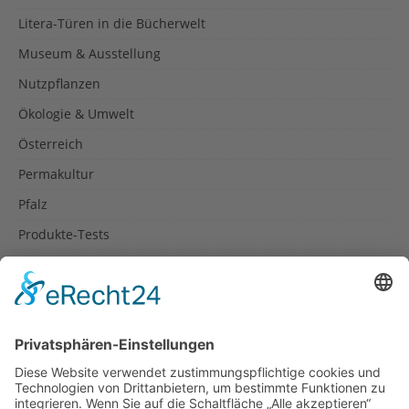
Litera-Türen in die Bücherwelt
Museum & Ausstellung
Nutzpflanzen
Ökologie & Umwelt
Österreich
Permakultur
Pfalz
Produkte-Tests
Reisetipps
Rezepte
Schweiz
Spanien
Südtirol