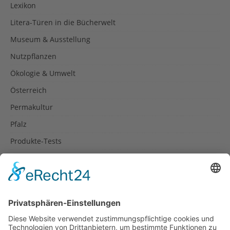
Lexikon
Litera-Türen in die Bücherwelt
Museum & Ausstellung
Nutzpflanzen
Ökologie & Umwelt
Österreich
Permakultur
Pfalz
Produkte-Tests
Reisetipps
Rezepte
Schweiz
Spanien
Südtirol