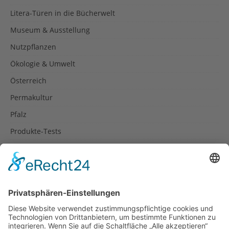
Litera-Türen in die Bücherwelt
Museum & Ausstellung
Nutzpflanzen
Ökologie & Umwelt
Österreich
Permakultur
Pfalz
Produkte-Tests
Reisetipps
Rezepte
Schweiz
Spanien
Südtirol