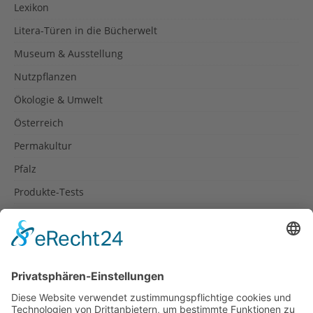
Lexikon
Litera-Türen in die Bücherwelt
Museum & Ausstellung
Nutzpflanzen
Ökologie & Umwelt
Österreich
Permakultur
Pfalz
Produkte-Tests
Reisetipps
Rezepte
Schweiz
Spanien
Südtirol