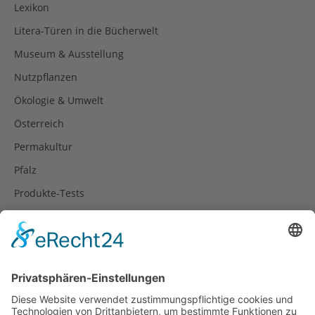
Lexikon
Litera-Türen in die Bücherwelt
Museum & Ausstellung
Nutzpflanzen
Ökologie & Umwelt
Österreich
Permakultur
Pfalz
Produkte-Tests
Reisetipps
Rezepte
Schweiz
Spanien
Südtirol