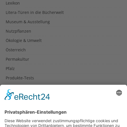
Lexikon
Litera-Türen in die Bücherwelt
Museum & Ausstellung
Nutzpflanzen
Ökologie & Umwelt
Österreich
Permakultur
Pfalz
Produkte-Tests
Reisetipps
Rezepte
Schweiz
Spanien
Südtirol