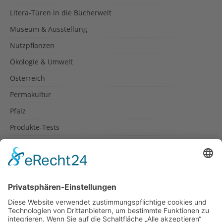
Litera-Türen in die Bücherwelt
Museum & Ausstellung
Nutzpflanzen
Ökologie & Umwelt
Österreich
Permakultur
Pfalz
Produkte-Tests
Reisetipps
Rezepte
Schweiz
Spanien
Südtirol