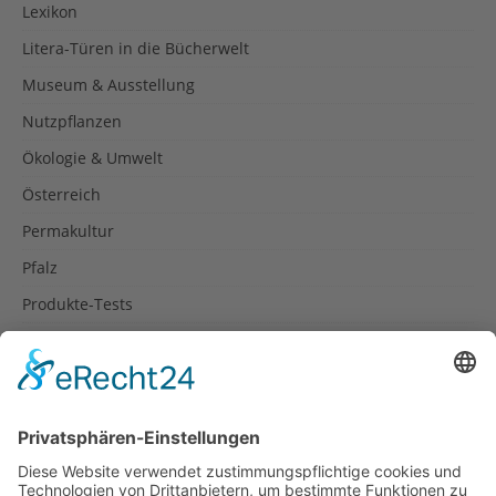
Lexikon
Litera-Türen in die Bücherwelt
Museum & Ausstellung
Nutzpflanzen
Ökologie & Umwelt
Österreich
Permakultur
Pfalz
Produkte-Tests
Reisetipps
Rezepte
Schweiz
Spanien
Südtirol