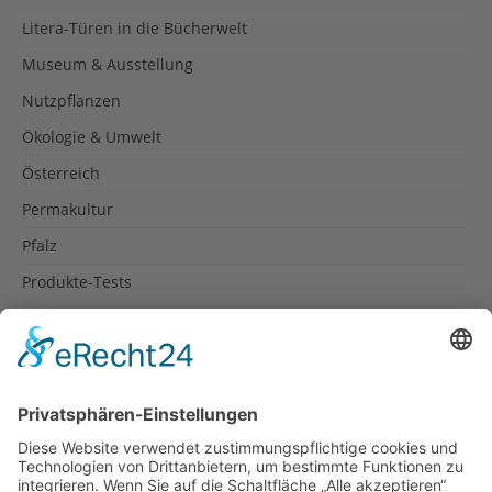
Litera-Türen in die Bücherwelt
Museum & Ausstellung
Nutzpflanzen
Ökologie & Umwelt
Österreich
Permakultur
Pfalz
Produkte-Tests
Reisetipps
Rezepte
Schweiz
Spanien
Südtirol