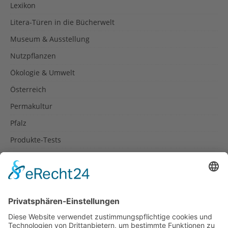
Lexikon
Litera-Türen in die Bücherwelt
Museum & Ausstellung
Nutzpflanzen
Ökologie & Umwelt
Österreich
Permakultur
Pfalz
Produkte-Tests
Reisetipps
Rezepte
Schweiz
Spanien
Südtirol