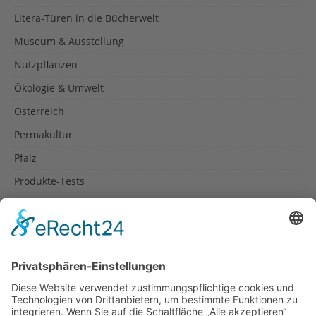
Litera-Türen in die Bücherwelt
Museum & Ausstellung
Nutzpflanzen
Ökologie & Umwelt
Österreich
Permakultur
Pfalz
Produkte-Tests
Reisetipps
Rezepte
Schweiz
Spanien
Südtirol