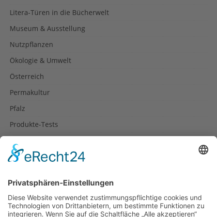
Litera-Türen in die Bücherwelt
Museum & Ausstellung
Nutzpflanzen
Ökologie & Umwelt
Österreich
Permakultur
Pfalz
Produkte-Tests
Reisetipps
Rezepte
Schweiz
Spanien
Südtirol